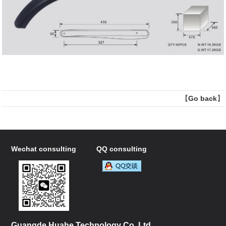
【
Go back
】
Wechat consulting
QQ consulting
Guangde Huahe Technology Co.,Ltd.